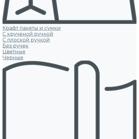
Крафт пакеты и сумки
С крученой ручкой
С плоской ручкой
Без ручек
Цветные
Черные