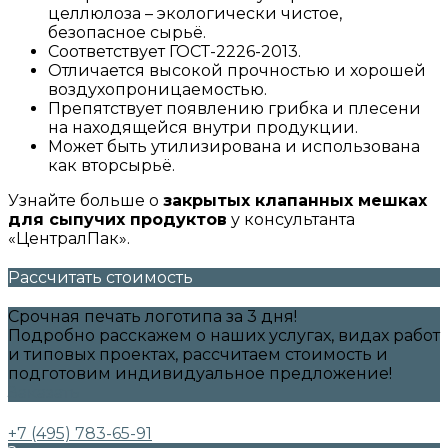
целлюлоза – экологически чистое,
безопасное сырьё.
Соответствует ГОСТ-2226-2013.
Отличается высокой прочностью и хорошей
воздухопроницаемостью.
Препятствует появлению грибка и плесени
на находящейся внутри продукции.
Может быть утилизирована и использована
как вторсырьё.
Узнайте больше о
закрытых клапанных мешках
для сыпучих продуктов
у консультанта
«ЦентралПак».
Рассчитать стоимость
Срочная печать логотипа за 3 дня!
Подробно расскажем о наших услугах, видах работ
и типовых проектах, рассчитаем стоимость и
подготовим индивидуальное предложение!
Заказать
+7 (495) 783-65-91