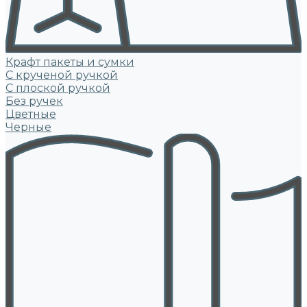
Крафт пакеты и сумки
С крученой ручкой
С плоской ручкой
Без ручек
Цветные
Черные