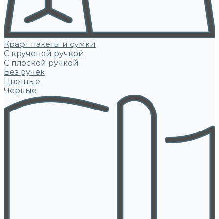
Крафт пакеты и сумки
С крученой ручкой
С плоской ручкой
Без ручек
Цветные
Черные